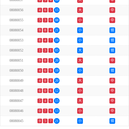
08080057
9
3
4
16
大
中
08080056
4
6
5
15
大
中
08080055
5
3
0
08
小
中
08080054
9
8
4
21
小
错
08080053
8
4
7
19
小
错
08080052
1
3
1
05
大
错
08080051
9
8
3
20
大
中
08080050
4
6
9
19
小
错
08080049
4
8
8
20
大
中
08080048
6
0
6
12
小
中
08080047
5
4
6
15
大
中
08080046
0
7
6
13
小
中
08080045
9
5
7
21
小
错