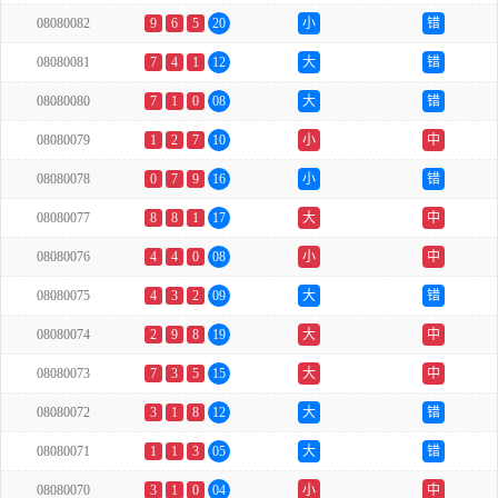
08080082
9
6
5
20
小
错
08080081
7
4
1
12
大
错
08080080
7
1
0
08
大
错
08080079
1
2
7
10
小
中
08080078
0
7
9
16
小
错
08080077
8
8
1
17
大
中
08080076
4
4
0
08
小
中
08080075
4
3
2
09
大
错
08080074
2
9
8
19
大
中
08080073
7
3
5
15
大
中
08080072
3
1
8
12
大
错
08080071
1
1
3
05
大
错
08080070
3
1
0
04
小
中