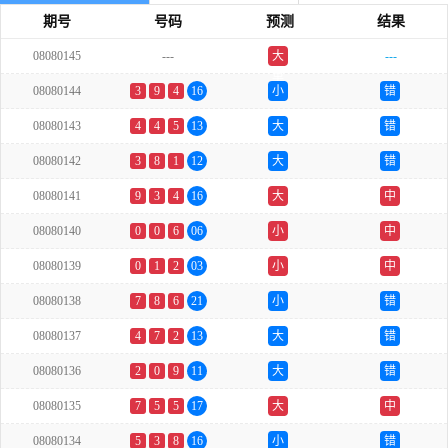
期号
号码
预测
结果
08080145
---
大
---
单
08080144
3
9
4
16
小
错
08080143
4
4
5
13
大
错
08080142
3
8
1
12
大
错
08080141
9
3
4
16
大
中
08080140
0
0
6
06
小
中
08080139
0
1
2
03
小
中
08080138
7
8
6
21
小
错
08080137
4
7
2
13
大
错
08080136
2
0
9
11
大
错
08080135
7
5
5
17
大
中
08080134
5
3
8
16
小
错