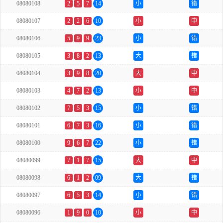
08080108
2
5
7
14
小
错
08080107
2
2
6
10
小
中
08080106
5
9
9
23
小
错
08080105
3
8
2
13
大
错
08080104
3
9
8
20
大
中
08080103
4
7
2
13
小
中
08080102
7
5
3
15
小
错
08080101
6
7
3
16
小
错
08080100
9
6
7
22
小
错
08080099
7
1
7
15
大
中
08080098
6
1
2
09
大
错
08080097
6
5
3
14
小
错
08080096
1
9
0
10
小
中