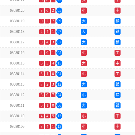
08080121
8
8
7
23
大
中
08080120
3
0
2
05
小
中
08080119
0
2
7
09
大
错
08080118
2
4
1
07
大
错
08080117
0
4
3
07
大
错
08080116
4
0
1
05
小
中
08080115
6
5
4
15
大
中
08080114
3
1
0
04
小
中
08080113
7
2
3
12
大
错
08080112
8
9
7
24
小
错
08080111
5
1
0
06
大
错
08080110
4
4
5
13
小
中
08080109
8
4
1
13
小
中