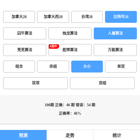
加拿大28
加拿大西28
台湾28
比特币28
囚牛算法
烛龙算法
人屠算法
荒芜算法
彪悍算法
万能算法
组合
杀组
大小
单双
双项
双组
100期 正确：46 期 错误：54 期
正确率：46%
预测
走势
统计