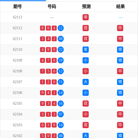
期号
号码
预测
结果
62113
---
单
---
62112
8
0
4
12
双
中
62111
2
4
2
08
双
中
62110
4
9
9
22
单
错
62109
4
7
8
19
小
错
62108
7
5
0
12
小
中
62107
1
2
8
11
大
错
62106
9
4
1
14
小
错
62105
9
3
4
16
双
中
62104
3
1
3
07
小
中
62103
0
5
9
14
双
中
62102
5
0
3
08
大
错