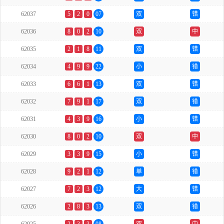
62037
5
2
0
07
双
错
62036
8
0
2
10
双
中
62035
2
1
8
11
双
错
62034
4
9
9
22
小
错
62033
6
6
1
13
双
错
62032
7
9
1
17
双
错
62031
4
3
9
16
小
错
62030
8
0
2
10
双
中
62029
3
3
9
15
小
错
62028
9
2
1
12
单
错
62027
7
2
3
12
大
错
62026
2
8
3
13
双
错