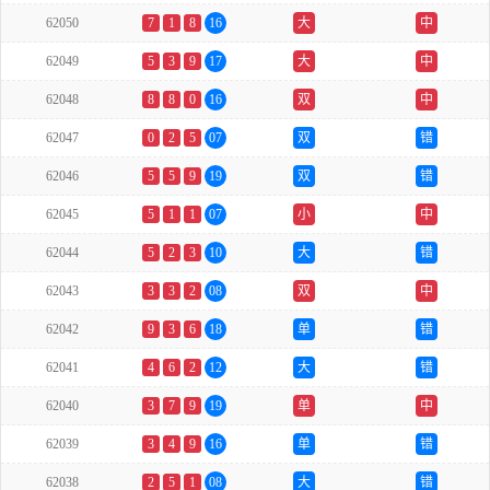
62050
7
1
8
16
大
中
62049
5
3
9
17
大
中
62048
8
8
0
16
双
中
62047
0
2
5
07
双
错
62046
5
5
9
19
双
错
62045
5
1
1
07
小
中
62044
5
2
3
10
大
错
62043
3
3
2
08
双
中
62042
9
3
6
18
单
错
62041
4
6
2
12
大
错
62040
3
7
9
19
单
中
62039
3
4
9
16
单
错
62038
2
5
1
08
大
错