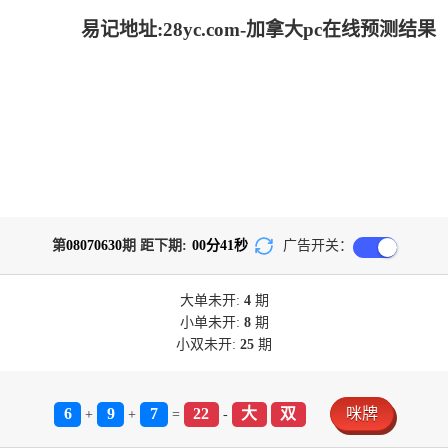
易记地址:28yc.com-加拿大pc在线预测结果
第
08070630
期 距下期:
00
分
41
秒
广告开关：
大单
未开:
4
期
小单
未开:
8
期
小双
未开:
25
期
6
9
7
22
大
双
咪牌
+
+
=
-