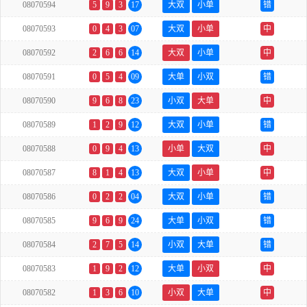
08070594
5
9
3
17
大双
小单
错
08070593
0
4
3
07
大双
小单
中
08070592
2
6
6
14
大双
小单
中
08070591
0
5
4
09
大单
小双
错
08070590
9
6
8
23
小双
大单
中
08070589
1
2
9
12
大双
小单
错
08070588
0
9
4
13
小单
大双
中
08070587
8
1
4
13
大双
小单
中
08070586
0
2
2
04
大双
小单
错
08070585
9
6
9
24
大单
小双
错
08070584
2
7
5
14
小双
大单
错
08070583
1
9
2
12
大单
小双
中
08070582
1
3
6
10
小双
大单
中