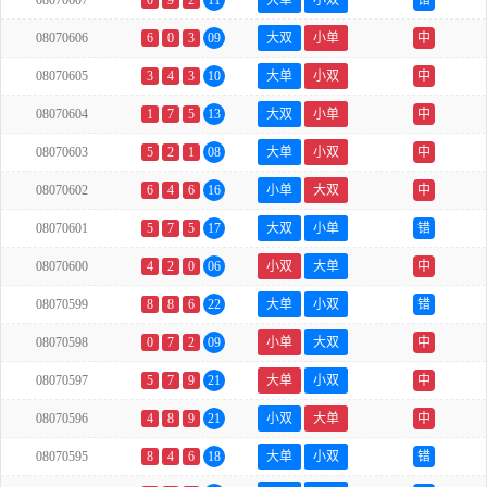
08070607
0
9
2
11
大单
小双
错
08070606
6
0
3
09
大双
小单
中
08070605
3
4
3
10
大单
小双
中
08070604
1
7
5
13
大双
小单
中
08070603
5
2
1
08
大单
小双
中
08070602
6
4
6
16
小单
大双
中
08070601
5
7
5
17
大双
小单
错
08070600
4
2
0
06
小双
大单
中
08070599
8
8
6
22
大单
小双
错
08070598
0
7
2
09
小单
大双
中
08070597
5
7
9
21
大单
小双
中
08070596
4
8
9
21
小双
大单
中
08070595
8
4
6
18
大单
小双
错