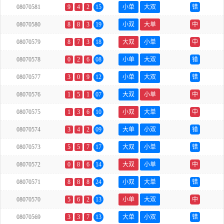
08070581
9
4
2
15
小单
大双
错
08070580
8
8
3
19
小双
大单
中
08070579
8
7
3
18
大双
小单
中
08070578
0
2
6
08
小单
大双
错
08070577
3
0
9
12
小单
大双
错
08070576
1
5
1
07
大双
小单
中
08070575
1
3
6
10
小双
大单
中
08070574
3
4
2
09
大单
小双
错
08070573
5
5
7
17
大双
小单
错
08070572
0
8
6
14
大双
小单
中
08070571
8
8
8
24
小双
大单
错
08070570
5
6
2
13
小单
大双
中
08070569
3
3
7
13
大单
小双
错