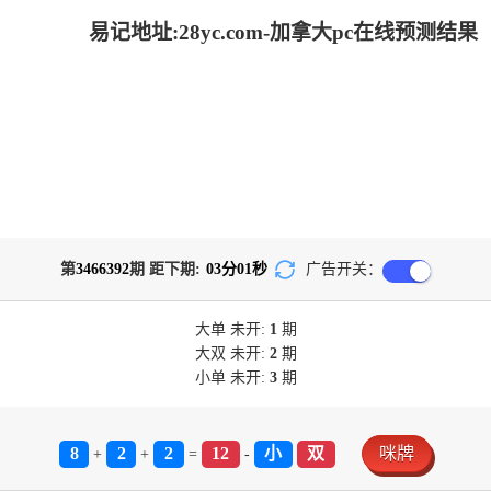
易记地址:28yc.com-加拿大pc在线预测结果
第
3466392
期 距下期:
03
分
01
秒
广告开关：
大单
未开:
1
期
大双
未开:
2
期
小单
未开:
3
期
8
2
2
12
小
双
咪牌
+
+
=
-