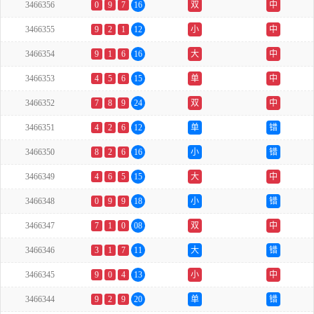
3466356
0
9
7
16
双
中
3466355
9
2
1
12
小
中
3466354
9
1
6
16
大
中
3466353
4
5
6
15
单
中
3466352
7
8
9
24
双
中
3466351
4
2
6
12
单
错
3466350
8
2
6
16
小
错
3466349
4
6
5
15
大
中
3466348
0
9
9
18
小
错
3466347
7
1
0
08
双
中
3466346
3
1
7
11
大
错
3466345
9
0
4
13
小
中
3466344
9
2
9
20
单
错