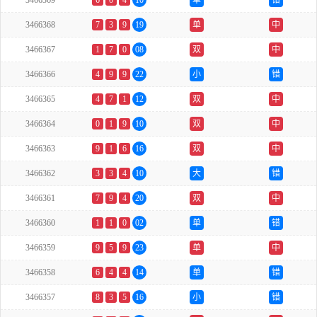
3466369
6
0
4
10
单
错
3466368
7
3
9
19
单
中
3466367
1
7
0
08
双
中
3466366
4
9
9
22
小
错
3466365
4
7
1
12
双
中
3466364
0
1
9
10
双
中
3466363
9
1
6
16
双
中
3466362
3
3
4
10
大
错
3466361
7
9
4
20
双
中
3466360
1
1
0
02
单
错
3466359
9
5
9
23
单
中
3466358
6
4
4
14
单
错
3466357
8
3
5
16
小
错