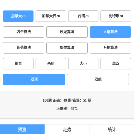
加拿大28
加拿大西28
台湾28
比特币28
囚牛算法
烛龙算法
人屠算法
荒芜算法
彪悍算法
万能算法
组合
杀组
大小
单双
双项
双组
100期 正确：49 期 错误：51 期
正确率：49%
预测
走势
统计