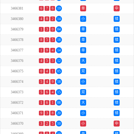
3466381
6
7
6
19
单
中
3466380
4
8
2
14
小
错
3466379
1
3
0
04
单
错
3466378
8
5
5
18
单
错
3466377
1
9
4
14
单
错
3466376
4
5
3
12
大
错
3466375
0
4
1
05
双
错
3466374
5
4
9
18
小
错
3466373
5
6
4
15
双
错
3466372
1
6
1
08
大
错
3466371
9
3
8
20
小
错
3466370
3
2
5
10
小
中