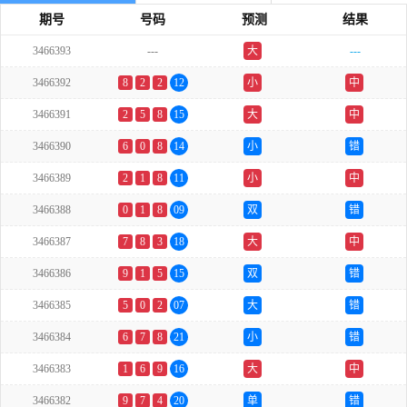
期号
号码
预测
结果
3466393
---
大
---
3466392
8
2
2
12
小
中
3466391
2
5
8
15
大
中
3466390
6
0
8
14
小
错
3466389
2
1
8
11
小
中
3466388
0
1
8
09
双
错
3466387
7
8
3
18
大
中
3466386
9
1
5
15
双
错
3466385
5
0
2
07
大
错
3466384
6
7
8
21
小
错
3466383
1
6
9
16
大
中
3466382
9
7
4
20
单
错