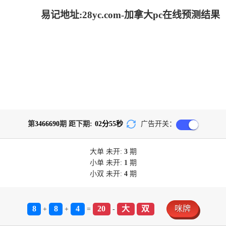
易记地址:28yc.com-加拿大pc在线预测结果
第
3466690
期 距下期:
02
分
54
秒
广告开关：
大单
未开:
3
期
小单
未开:
1
期
小双
未开:
4
期
8
8
4
20
大
双
咪牌
+
+
=
-