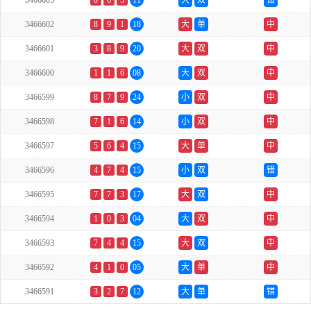
3466603
0
6
5
11
大
双
错
3466602
8
9
1
18
大
单
中
3466601
3
8
9
20
大
双
中
3466600
1
1
6
08
大
双
中
3466599
8
7
9
24
小
双
中
3466598
7
1
6
14
小
双
中
3466597
5
6
4
15
大
单
中
3466596
4
7
4
15
小
双
错
3466595
7
7
3
17
大
双
中
3466594
1
0
3
04
大
双
中
3466593
7
4
4
15
大
双
中
3466592
4
1
0
05
大
单
中
3466591
3
2
7
12
大
单
错