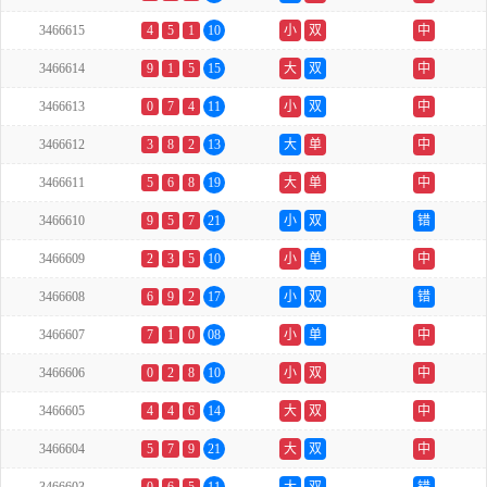
3466615
4
5
1
10
小
双
中
3466614
9
1
5
15
大
双
中
3466613
0
7
4
11
小
双
中
3466612
3
8
2
13
大
单
中
3466611
5
6
8
19
大
单
中
3466610
9
5
7
21
小
双
错
3466609
2
3
5
10
小
单
中
3466608
6
9
2
17
小
双
错
3466607
7
1
0
08
小
单
中
3466606
0
2
8
10
小
双
中
3466605
4
4
6
14
大
双
中
3466604
5
7
9
21
大
双
中