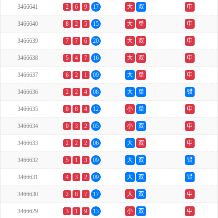
3466641
2
6
9
17
大
双
中
3466640
8
2
5
15
大
单
中
3466639
7
7
6
20
大
双
中
3466638
5
4
7
16
大
双
中
3466637
6
2
1
09
大
单
中
3466636
2
2
4
08
大
单
错
3466635
0
8
4
12
小
单
中
3466634
0
3
2
05
小
双
中
3466633
2
2
2
06
大
双
中
3466632
5
1
3
09
大
双
错
3466631
4
3
2
09
大
双
错
3466630
2
8
7
17
大
双
中
3466629
3
1
9
13
小
双
中