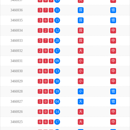
3466937
6
0
9
15
大
中
3466936
3
7
1
11
双
错
3466935
3
6
6
15
双
错
3466934
1
2
9
12
双
中
3466933
5
7
8
20
双
中
3466932
2
9
6
17
大
中
3466931
0
1
8
09
小
中
3466930
6
6
1
13
小
中
3466929
3
0
7
10
小
中
3466928
7
6
6
19
小
错
3466927
1
0
3
04
大
错
3466926
6
0
8
14
大
中
3466925
6
6
5
17
大
中