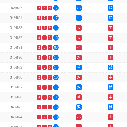
3466885
2
6
9
17
小
错
3466884
6
7
4
17
小
错
3466883
4
1
9
14
大
中
3466882
9
4
3
16
大
中
3466881
2
0
4
06
小
中
3466880
2
4
8
14
双
中
3466879
7
2
5
14
单
错
3466878
2
7
7
16
双
中
3466877
7
8
2
17
双
错
3466876
4
2
5
11
单
中
3466875
5
3
7
15
双
错
3466874
1
7
2
10
小
中