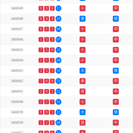
3466949
9
3
0
12
小
中
3466948
8
4
4
16
单
错
3466947
6
1
1
08
小
中
3466946
1
3
3
07
小
中
3466945
7
5
0
12
小
中
3466944
1
1
2
04
小
中
3466943
2
5
3
10
大
错
3466942
7
8
8
23
单
中
3466941
2
9
1
12
双
中
3466940
2
2
7
11
小
中
3466939
9
0
3
12
大
错
3466938
2
2
0
04
双
中