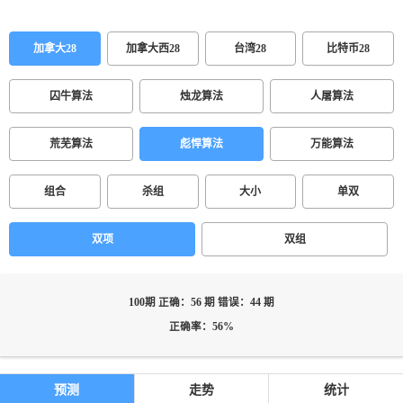
加拿大28
加拿大西28
台湾28
比特币28
囚牛算法
烛龙算法
人屠算法
荒芜算法
彪悍算法
万能算法
组合
杀组
大小
单双
双项
双组
100期 正确：56 期 错误：44 期
正确率：56%
预测
走势
统计