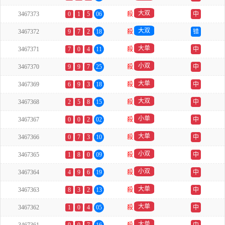
大双
3467373
0
1
5
06
殺
中
大双
3467372
9
7
2
18
殺
错
大单
3467371
7
0
4
11
殺
中
小双
3467370
9
9
7
25
殺
中
大单
3467369
6
9
3
18
殺
中
大双
3467368
2
5
8
15
殺
中
小单
3467367
0
0
2
02
殺
中
大单
3467366
0
7
3
10
殺
中
小双
3467365
1
8
0
09
殺
中
小双
3467364
4
9
6
19
殺
中
大单
3467363
8
3
2
13
殺
中
大单
3467362
1
0
4
05
殺
中
大单