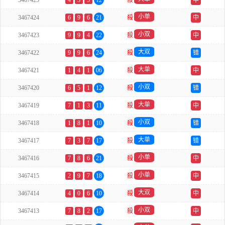
3467425
4
3
5
12
殺
中
小单
3467424
6
9
6
21
殺
中
小双
3467423
9
9
4
22
殺
中
大双
3467422
9
9
6
24
殺
错
大单
3467421
1
4
1
06
殺
中
小双
3467420
6
5
1
12
殺
错
大单
3467419
7
1
3
11
殺
中
小双
3467418
1
8
1
10
殺
错
大单
3467417
7
3
7
17
殺
错
小单
3467416
7
8
6
21
殺
中
小单
3467415
2
9
7
18
殺
中
大双
3467414
4
0
6
10
殺
中
小双
3467413
7
8
2
17
殺
中