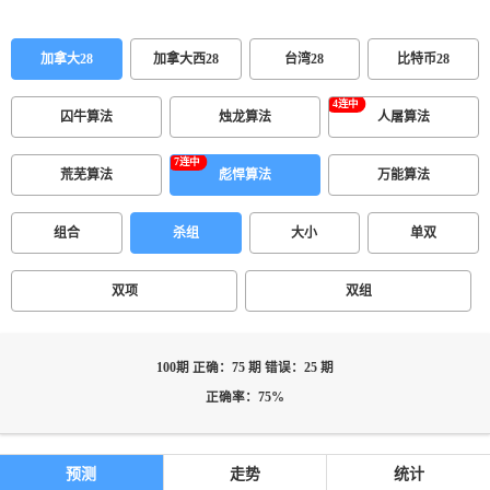
加拿大28
加拿大西28
台湾28
比特币28
囚牛算法
烛龙算法
人屠算法
荒芜算法
彪悍算法
万能算法
组合
杀组
大小
单双
双项
双组
100期 正确：75 期 错误：25 期
正确率：75%
预测
走势
统计