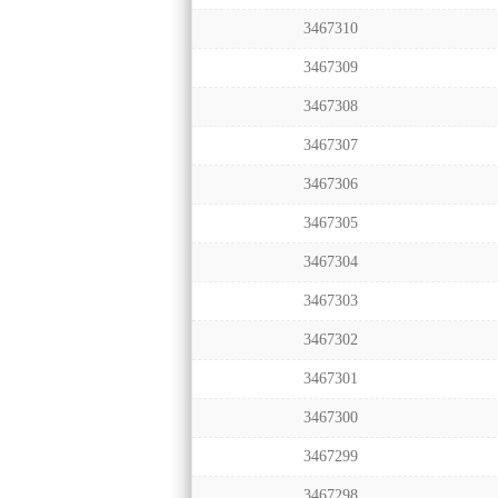
3467310
3467309
3467308
3467307
3467306
3467305
3467304
3467303
3467302
3467301
3467300
3467299
3467298