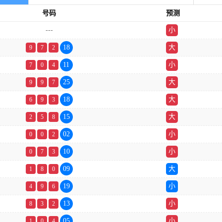
号码
预测
---
小
单
18
大
9
7
2
11
小
7
0
4
25
大
9
9
7
18
大
6
9
3
15
大
2
5
8
02
小
0
0
2
10
小
0
7
3
09
大
1
8
0
19
小
4
9
6
13
小
8
3
2
05
小
1
0
4