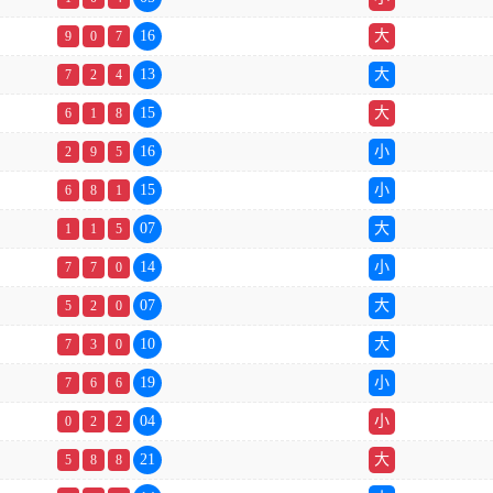
16
大
9
0
7
13
大
7
2
4
15
大
6
1
8
16
小
2
9
5
15
小
6
8
1
07
大
1
1
5
14
小
7
7
0
07
大
5
2
0
10
大
7
3
0
19
小
7
6
6
04
小
0
2
2
21
大
5
8
8