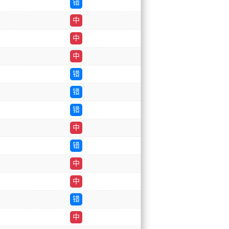
错
中
中
中
错
错
错
中
错
中
中
错
中