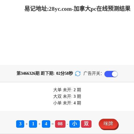
易记地址:28yc.com-加拿大pc在线预测结果
第
3466326
期 距下期:
02
分
58
秒
广告开关：
大单
未开:
2
期
大双
未开:
3
期
小单
未开:
4
期
3
1
4
08
小
双
咪牌
+
+
=
-