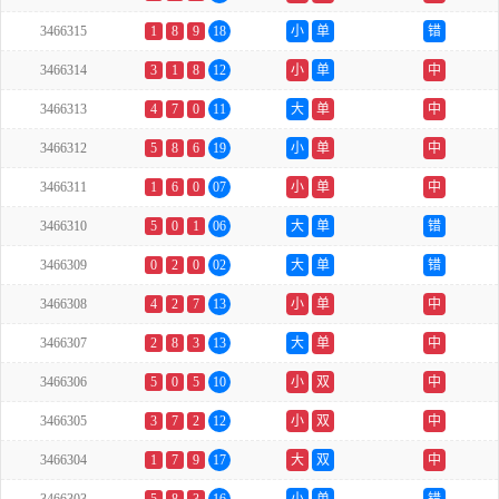
3466315
1
8
9
18
小
单
错
3466314
3
1
8
12
小
单
中
3466313
4
7
0
11
大
单
中
3466312
5
8
6
19
小
单
中
3466311
1
6
0
07
小
单
中
3466310
5
0
1
06
大
单
错
3466309
0
2
0
02
大
单
错
3466308
4
2
7
13
小
单
中
3466307
2
8
3
13
大
单
中
3466306
5
0
5
10
小
双
中
3466305
3
7
2
12
小
双
中
3466304
1
7
9
17
大
双
中