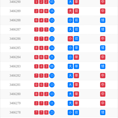
3466290
1
2
2
05
大
单
中
3466289
2
8
6
16
大
双
中
3466288
6
4
5
15
小
双
错
3466287
5
3
5
13
大
双
错
3466286
2
7
4
13
小
双
中
3466285
8
4
2
14
小
单
错
3466284
6
6
9
21
小
单
中
3466283
1
4
3
08
大
单
错
3466282
7
5
1
13
大
单
中
3466281
0
6
7
13
大
单
中
3466280
8
3
2
13
大
单
中
3466279
2
7
2
11
大
单
中
3466278
7
7
9
23
小
双
错