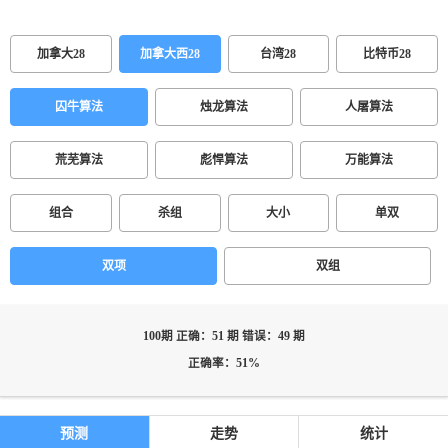
加拿大28
加拿大西28
台湾28
比特币28
囚牛算法
烛龙算法
人屠算法
荒芜算法
彪悍算法
万能算法
组合
杀组
大小
单双
双项
双组
100期 正确：51 期 错误：49 期
正确率：51%
预测
走势
统计