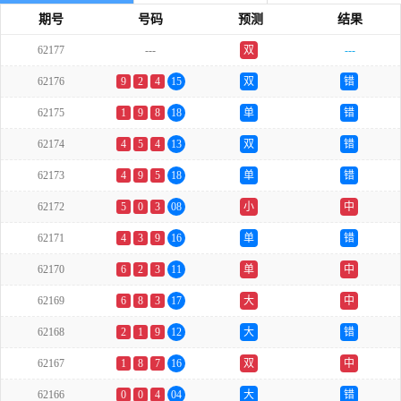
期号
号码
预测
结果
62177
---
双
---
62176
9
2
4
15
双
错
62175
1
9
8
18
单
错
62174
4
5
4
13
双
错
62173
4
9
5
18
单
错
62172
5
0
3
08
小
中
62171
4
3
9
16
单
错
62170
6
2
3
11
单
中
62169
6
8
3
17
大
中
62168
2
1
9
12
大
错
62167
1
8
7
16
双
中
62166
0
0
4
04
大
错