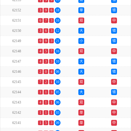
62153
1
3
9
13
双
错
62152
3
9
6
18
单
错
62151
6
7
3
16
双
中
62150
3
6
3
12
大
错
62149
9
9
3
21
小
错
62148
4
5
7
16
双
中
62147
4
3
3
10
大
错
62146
2
0
4
06
大
错
62145
7
2
1
10
双
中
62144
1
1
3
05
大
错
62143
4
1
1
06
双
中
62142
1
1
1
03
单
中
62141
1
5
3
09
单
中