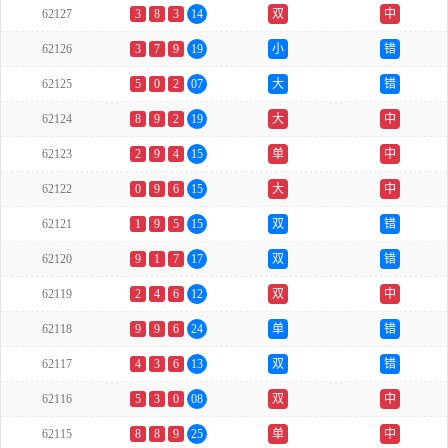
62127
3
8
3
14
双
中
62126
3
7
9
19
小
错
62125
5
0
2
07
大
错
62124
8
9
2
19
大
中
62123
2
9
4
15
单
中
62122
0
9
6
15
大
中
62121
1
9
5
15
双
错
62120
9
1
7
17
双
错
62119
2
4
6
12
双
中
62118
9
9
6
24
单
错
62117
4
3
6
13
双
错
62116
5
3
0
08
双
中
62115
8
8
9
25
单
中