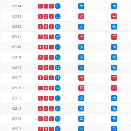
62114
9
1
0
10
单
错
62113
9
2
9
20
双
中
62112
8
0
4
12
大
错
62111
2
4
2
08
小
中
62110
4
9
9
22
小
错
62109
4
7
8
19
小
错
62108
7
5
0
12
大
错
62107
1
2
8
11
小
中
62106
9
4
1
14
双
中
62105
9
3
4
16
小
错
62104
3
1
3
07
双
错
62103
0
5
9
14
单
错
62102
5
0
3
08
大
错