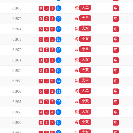
大单
61976
9
6
1
16
殺
中
大单
61975
5
7
8
20
殺
中
大双
61974
5
4
6
15
殺
中
小双
61973
7
7
5
19
殺
中
小单
61972
8
7
3
18
殺
中
大双
61971
3
1
2
06
殺
中
大双
61970
2
1
7
10
殺
中
大单
61969
2
3
9
14
殺
中
大单
61968
5
4
2
11
殺
中
小双
61967
0
0
7
07
殺
中
大双
61966
4
2
4
10
殺
中
小双
61965
8
1
7
16
殺
中
大双