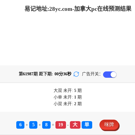
易记地址:28yc.com-加拿大pc在线预测结果
第
61987
期 距下期:
00
分
36
秒
广告开关：
大双
未开:
5
期
小单
未开:
1
期
小双
未开:
2
期
6
5
8
19
大
单
咪牌
+
+
=
-