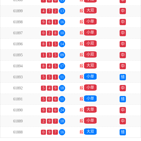
61900
7
0
6
13
殺
中
大双
61899
4
7
2
13
殺
中
小单
61898
9
6
1
16
殺
中
小单
61897
0
2
8
10
殺
中
小双
61896
8
1
5
14
殺
中
小双
61895
1
3
5
09
殺
中
大双
61894
8
4
5
17
殺
中
小单
61893
5
5
1
11
殺
错
小单
61892
5
4
9
18
殺
中
小单
61891
5
0
6
11
殺
错
大单
61890
9
9
6
24
殺
中
小单
61889
2
9
7
18
殺
中
大双
61888
0
9
7
16
殺
错