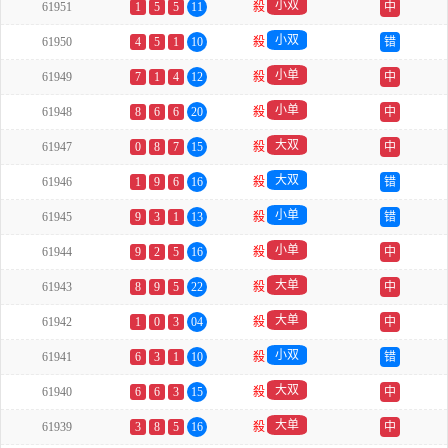
小双
61951
1
5
5
11
殺
中
小双
61950
4
5
1
10
殺
错
小单
61949
7
1
4
12
殺
中
小单
61948
8
6
6
20
殺
中
大双
61947
0
8
7
15
殺
中
大双
61946
1
9
6
16
殺
错
小单
61945
9
3
1
13
殺
错
小单
61944
9
2
5
16
殺
中
大单
61943
8
9
5
22
殺
中
大单
61942
1
0
3
04
殺
中
小双
61941
6
3
1
10
殺
错
大双
61940
6
6
3
15
殺
中
大单
61939
3
8
5
16
殺
中