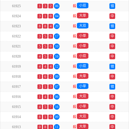
小双
61925
1
3
2
06
殺
错
大单
61924
3
1
0
04
殺
中
大双
61923
8
8
4
20
殺
错
小单
61922
3
5
9
17
殺
中
小单
61921
5
5
0
10
殺
中
小双
61920
4
5
7
16
殺
中
小双
61919
4
4
4
12
殺
错
大单
61918
1
6
2
09
殺
中
小单
61917
3
1
3
07
殺
错
大双
61916
1
4
1
06
殺
中
小单
61915
4
5
7
16
殺
中
大双
61914
8
1
0
09
殺
中
大单
61913
0
8
3
11
殺
中