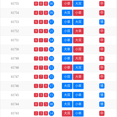
61755
0
0
0
00
小单
大双
中
61754
4
5
0
09
大双
小单
中
61753
6
8
3
17
小单
大双
错
61752
9
9
3
21
小双
大单
中
61751
6
1
7
14
小单
大双
中
61750
0
1
3
04
大单
小双
中
61749
7
8
3
18
小单
大双
中
61748
4
7
0
11
小单
大双
中
61747
8
7
0
15
小双
大单
中
61746
1
7
9
17
大双
小单
错
61745
3
3
9
15
大双
小单
错
61744
0
3
5
08
大双
小单
错
61743
2
3
9
14
大双
小单
中