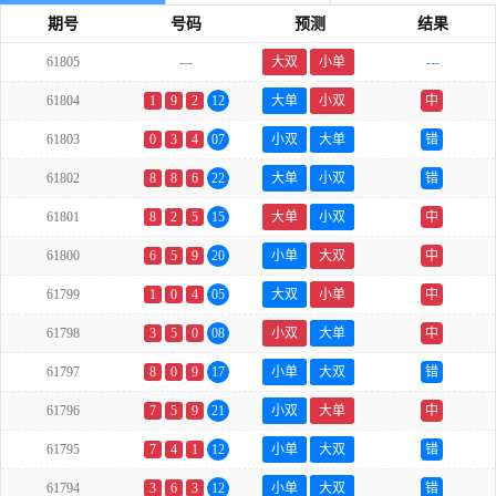
期号
号码
预测
结果
61805
---
大双
小单
---
61804
1
9
2
12
大单
小双
中
61803
0
3
4
07
小双
大单
错
61802
8
8
6
22
大单
小双
错
61801
8
2
5
15
大单
小双
中
61800
6
5
9
20
小单
大双
中
61799
1
0
4
05
大双
小单
中
61798
3
5
0
08
小双
大单
中
61797
8
0
9
17
小单
大双
错
61796
7
5
9
21
小双
大单
中
61795
7
4
1
12
小单
大双
错
61794
3
6
3
12
小单
大双
错