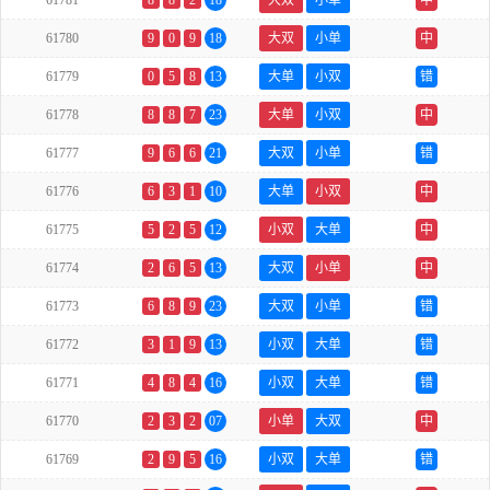
61781
8
8
2
18
大双
小单
中
61780
9
0
9
18
大双
小单
中
61779
0
5
8
13
大单
小双
错
61778
8
8
7
23
大单
小双
中
61777
9
6
6
21
大双
小单
错
61776
6
3
1
10
大单
小双
中
61775
5
2
5
12
小双
大单
中
61774
2
6
5
13
大双
小单
中
61773
6
8
9
23
大双
小单
错
61772
3
1
9
13
小双
大单
错
61771
4
8
4
16
小双
大单
错
61770
2
3
2
07
小单
大双
中
61769
2
9
5
16
小双
大单
错