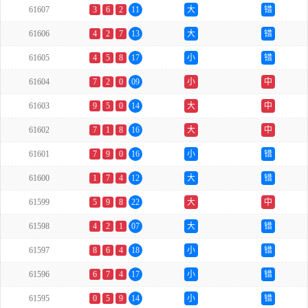
61607
3
6
2
11
大
错
61606
4
2
7
13
大
错
61605
4
5
8
17
小
错
61604
7
2
0
09
小
中
61603
9
5
0
14
大
中
61602
7
1
8
16
大
中
61601
7
9
0
16
小
错
61600
1
7
4
12
大
错
61599
5
9
8
22
大
中
61598
4
2
1
07
大
错
61597
8
6
4
18
小
错
61596
6
7
4
17
小
错
61595
0
5
9
14
小
错