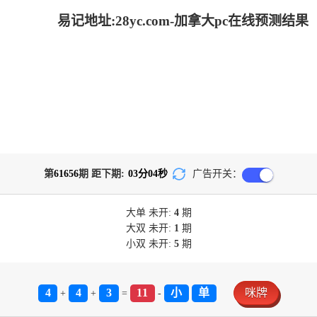
易记地址:28yc.com-加拿大pc在线预测结果
第
61656
期 距下期:
03
分
04
秒
广告开关：
大单
未开:
4
期
大双
未开:
1
期
小双
未开:
5
期
4
4
3
11
小
单
咪牌
+
+
=
-