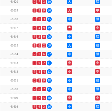
61620
0
7
3
10
大
错
61619
8
9
9
26
大
中
61618
5
7
3
15
小
错
61617
6
4
9
19
大
中
61616
8
3
9
20
小
错
61615
1
6
2
09
大
错
61614
9
7
6
22
小
错
61613
9
0
2
11
小
中
61612
5
4
4
13
小
中
61611
6
3
9
18
小
错
61610
7
6
2
15
小
错
61609
3
2
5
10
小
中
61608
8
6
2
16
小
错