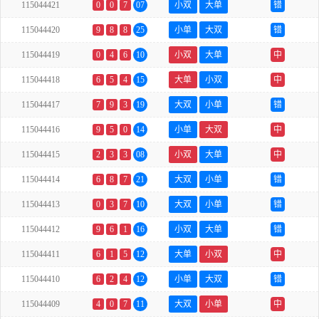
115044421
0
0
7
07
小双
大单
错
115044420
9
8
8
25
小单
大双
错
115044419
0
4
6
10
小双
大单
中
115044418
6
5
4
15
大单
小双
中
115044417
7
9
3
19
大双
小单
错
115044416
9
5
0
14
小单
大双
中
115044415
2
3
3
08
小双
大单
中
115044414
6
8
7
21
大双
小单
错
115044413
0
3
7
10
大双
小单
错
115044412
9
6
1
16
小双
大单
错
115044411
6
1
5
12
大单
小双
中
115044410
6
2
4
12
小单
大双
错
115044409
4
0
7
11
大双
小单
中