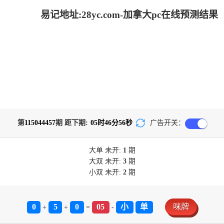
易记地址:28yc.com-加拿大pc在线预测结果
第
115044457
期 距下期:
05
时
46
分
56
秒
广告开关：
大单
未开:
1
期
大双
未开:
3
期
小双
未开:
2
期
0
5
0
05
小
单
咪牌
+
+
=
-