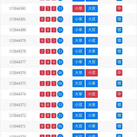
115044382
7
5
1
13
小单
大双
中
115044381
8
0
2
10
小单
大双
错
115044380
9
0
1
10
小单
大双
错
115044379
6
5
5
16
大单
小双
错
115044378
2
5
4
11
小双
大单
错
115044377
6
4
0
10
小单
大双
错
115044376
1
1
4
06
大单
小双
中
115044375
1
2
5
08
大双
小单
错
115044374
1
1
0
02
大单
小双
中
115044373
6
0
7
13
小双
大单
错
115044372
8
9
4
21
大双
小单
错
115044371
0
6
0
06
大双
小单
错