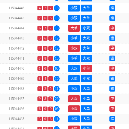
115044446
4
7
7
18
小双
大单
错
115044445
2
6
5
13
小双
大单
错
115044444
6
2
7
15
大单
小双
中
115044443
3
6
3
12
小单
大双
错
115044442
4
8
0
12
小双
大单
中
115044441
3
8
4
15
小单
大双
错
115044440
1
0
4
05
大双
小单
中
115044439
8
4
4
16
大单
小双
错
115044438
4
2
5
11
小双
大单
错
115044437
9
8
9
26
大双
小单
中
115044436
6
0
0
06
小双
大单
中
115044435
3
0
8
11
小双
大单
错