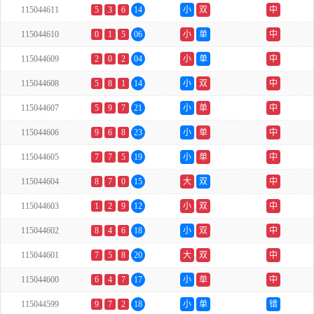
115044611
5
3
6
14
小
双
中
115044610
0
1
5
06
小
单
中
115044609
2
0
2
04
小
单
中
115044608
5
8
1
14
小
双
中
115044607
5
9
7
21
小
单
中
115044606
9
6
8
23
小
单
中
115044605
7
7
5
19
小
单
中
115044604
8
7
0
15
大
双
中
115044603
1
2
9
12
小
双
中
115044602
8
4
6
18
小
双
中
115044601
7
5
8
20
大
双
中
115044600
6
4
7
17
小
单
中
115044599
9
7
2
18
小
单
错