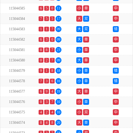
115044585
6
5
0
11
小
单
中
115044584
7
5
5
17
大
双
中
115044583
1
1
7
09
大
双
错
115044582
6
3
0
09
大
单
中
115044581
8
8
7
23
小
单
中
115044580
0
2
7
09
大
单
中
115044579
9
1
8
18
小
单
错
115044578
7
3
6
16
小
单
错
115044577
6
9
4
19
大
单
中
115044576
0
3
7
10
小
单
中
115044575
4
2
4
10
小
双
中
115044574
8
4
8
20
大
单
中