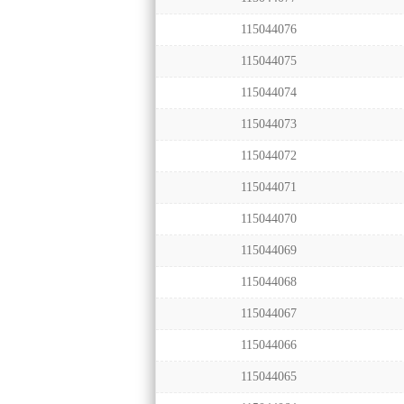
115044076
115044075
115044074
115044073
115044072
115044071
115044070
115044069
115044068
115044067
115044066
115044065