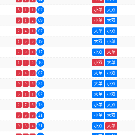
07
小单
大双
5
1
1
09
小单
大双
6
1
2
07
大单
小双
2
4
1
19
大双
小单
1
9
9
17
小双
大单
7
9
1
10
小双
大单
1
4
5
07
大单
小双
3
4
0
24
大单
小双
9
9
6
07
大单
小双
5
1
1
15
小单
大双
2
7
6
21
小单
大双
3
9
9
21
小双
大单
9
8
4