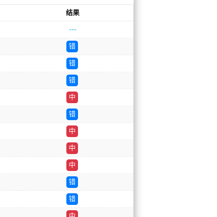
结果
---
错
错
错
中
错
中
中
中
错
错
中