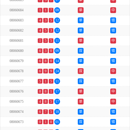
08060685
7
3
7
17
单
中
08060684
1
1
7
09
单
中
08060683
4
3
5
12
单
错
08060682
4
5
3
12
单
错
08060681
1
5
5
11
单
中
08060680
6
3
0
09
双
错
08060679
6
8
0
14
单
错
08060678
6
9
9
24
双
中
08060677
5
1
5
11
双
错
08060676
8
8
1
17
单
中
08060675
4
8
5
17
单
中
08060674
6
7
5
18
单
错
08060673
0
1
0
01
双
错