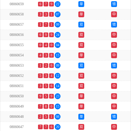
08060659
6
7
9
22
单
错
08060658
3
3
1
07
单
中
08060657
1
7
1
09
双
错
08060656
6
9
9
24
双
中
08060655
0
4
0
04
双
中
08060654
4
3
8
15
单
中
08060653
1
2
6
09
双
错
08060652
5
3
4
12
双
中
08060651
3
5
6
14
双
中
08060650
9
5
9
23
单
中
08060649
7
8
0
15
单
中
08060648
2
5
1
08
单
错
08060647
7
7
6
20
双
中