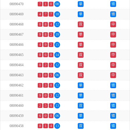
08090470
7
1
0
08
单
错
08090469
4
7
7
18
单
错
08090468
0
8
4
12
双
中
08090467
9
8
2
19
单
中
08090466
4
9
2
15
单
中
08090465
8
6
0
14
双
中
08090464
8
2
2
12
双
中
08090463
1
0
5
06
双
中
08090462
1
3
8
12
单
错
08090461
9
0
3
12
单
错
08090460
2
5
6
13
双
错
08090459
6
0
0
06
单
错
08090458
8
1
4
13
双
错