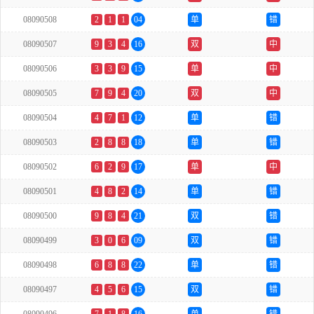
08090508
2
1
1
04
单
错
08090507
9
3
4
16
双
中
08090506
3
3
9
15
单
中
08090505
7
9
4
20
双
中
08090504
4
7
1
12
单
错
08090503
2
8
8
18
单
错
08090502
6
2
9
17
单
中
08090501
4
8
2
14
单
错
08090500
9
8
4
21
双
错
08090499
3
0
6
09
双
错
08090498
6
8
8
22
单
错
08090497
4
5
6
15
双
错