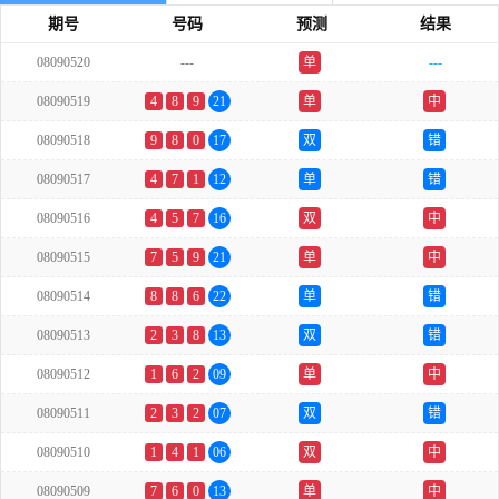
期号
号码
预测
结果
08090520
---
单
---
08090519
4
8
9
21
单
中
08090518
9
8
0
17
双
错
08090517
4
7
1
12
单
错
08090516
4
5
7
16
双
中
08090515
7
5
9
21
单
中
08090514
8
8
6
22
单
错
08090513
2
3
8
13
双
错
08090512
1
6
2
09
单
中
08090511
2
3
2
07
双
错
08090510
1
4
1
06
双
中
08090509
7
6
0
13
单
中