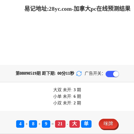
易记地址:28yc.com-加拿大pc在线预测结果
第
08090519
期 距下期:
00
分
11
秒
广告开关：
大双
未开:
3
期
小单
未开:
6
期
小双
未开:
2
期
4
8
9
21
大
单
咪牌
+
+
=
-