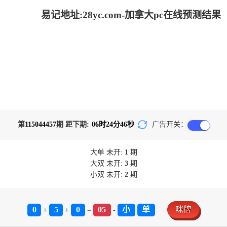
易记地址:28yc.com-加拿大pc在线预测结果
第
115044457
期 距下期:
06
时
24
分
46
秒
广告开关：
大单
未开:
1
期
大双
未开:
3
期
小双
未开:
2
期
0
5
0
05
小
单
咪牌
+
+
=
-