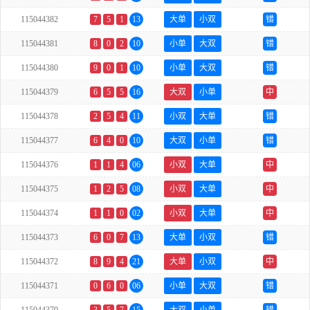
115044382
7
5
1
13
大单
小双
错
115044381
8
0
2
10
小单
大双
错
115044380
9
0
1
10
小单
大双
错
115044379
6
5
5
16
大双
小单
中
115044378
2
5
4
11
小双
大单
错
115044377
6
4
0
10
大双
小单
错
115044376
1
1
4
06
小双
大单
中
115044375
1
2
5
08
小双
大单
中
115044374
1
1
0
02
小双
大单
中
115044373
6
0
7
13
大单
小双
错
115044372
8
9
4
21
大单
小双
中
115044371
0
6
0
06
小单
大双
错