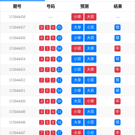
期号
号码
预测
结果
115044458
---
小单
大双
---
115044457
0
5
0
05
大单
小双
错
115044456
6
4
9
19
小单
大双
错
115044455
3
1
0
04
小双
大单
中
115044454
4
9
3
16
小双
大单
错
115044453
6
7
8
21
小双
大单
中
115044452
2
7
2
11
大单
小双
错
115044451
3
0
1
04
小单
大双
错
115044450
4
4
1
09
大双
小单
中
115044449
4
1
6
11
小单
大双
中
115044448
2
8
8
18
大单
小双
错
115044447
7
5
5
17
大单
小双
中