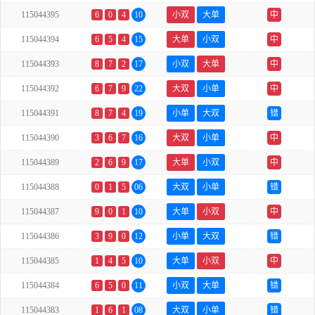
115044395
6
0
4
10
小双
大单
中
115044394
6
5
4
15
大单
小双
中
115044393
8
7
2
17
小双
大单
中
115044392
6
7
9
22
大双
小单
中
115044391
8
7
4
19
小单
大双
错
115044390
3
6
7
16
大双
小单
中
115044389
2
6
9
17
大单
小双
中
115044388
0
1
5
06
大双
小单
错
115044387
9
0
1
10
大单
小双
中
115044386
3
9
0
12
小单
大双
错
115044385
1
4
5
10
大单
小双
中
115044384
6
5
0
11
小双
大单
错
115044383
1
6
1
08
大双
小单
错