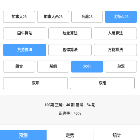
加拿大28
加拿大西28
台湾28
比特币28
囚牛算法
烛龙算法
人屠算法
荒芜算法
彪悍算法
万能算法
组合
杀组
大小
单双
双项
双组
100期 正确：46 期 错误：54 期
正确率：46%
预测
走势
统计