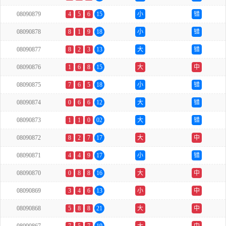
08090879
4
5
6
15
小
错
08090878
8
1
9
18
小
错
08090877
8
2
3
13
大
错
08090876
1
6
8
15
大
中
08090875
7
6
5
18
小
错
08090874
0
6
6
12
大
错
08090873
1
1
0
02
大
错
08090872
8
2
7
17
大
中
08090871
4
4
9
17
小
错
08090870
0
8
8
16
大
中
08090869
3
4
6
13
小
中
08090868
5
8
8
21
大
中