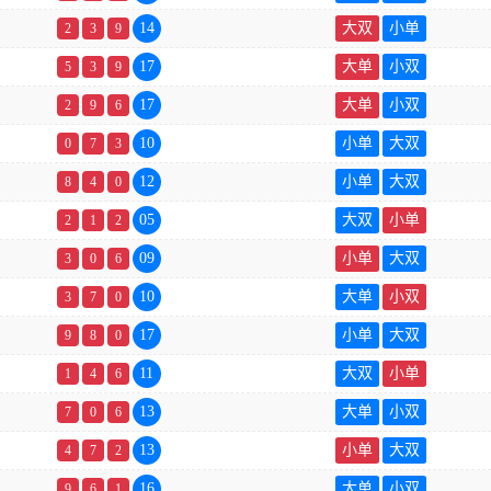
14
大双
小单
2
3
9
17
大单
小双
5
3
9
17
大单
小双
2
9
6
10
小单
大双
0
7
3
12
小单
大双
8
4
0
05
大双
小单
2
1
2
09
小单
大双
3
0
6
10
大单
小双
3
7
0
17
小单
大双
9
8
0
11
大双
小单
1
4
6
13
大单
小双
7
0
6
13
小单
大双
4
7
2
16
大单
小双
9
6
1