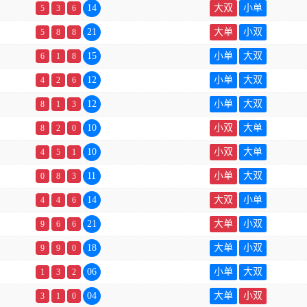
14
大双
小单
5
3
6
21
大单
小双
5
8
8
15
小单
大双
6
1
8
12
小单
大双
4
2
6
12
小单
大双
8
1
3
10
小双
大单
8
2
0
10
小双
大单
4
5
1
11
小单
大双
0
8
3
14
大双
小单
4
4
6
21
大单
小双
9
6
6
18
大单
小双
9
9
0
06
小单
大双
1
3
2
04
大单
小双
3
1
0