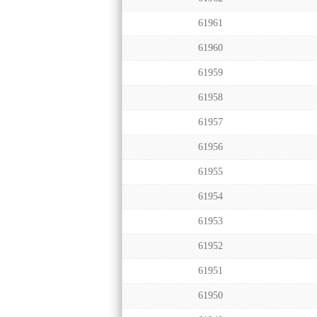
61961
61960
61959
61958
61957
61956
61955
61954
61953
61952
61951
61950