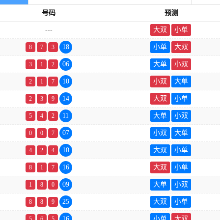
号码
预测
---
大双
小单
18
小单
大双
8
7
3
06
大单
小双
3
1
2
10
小双
大单
2
1
7
14
大双
小单
2
3
9
11
大单
小双
5
4
2
07
小双
大单
0
0
7
10
大双
小单
4
2
4
16
大双
小单
8
1
7
09
大单
小双
1
8
0
25
大双
小单
8
8
9
16
小单
大双
5
6
5